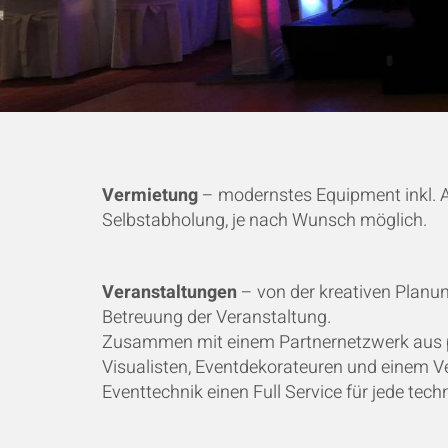
Vermietung
– modernstes Equipment inkl. A
Selbstabholung, je nach Wunsch möglich.
Veranstaltungen
– von der kreativen Planu
Betreuung der Veranstaltung.
Zusammen mit einem Partnernetzwerk aus pr
Visualisten, Eventdekorateuren und einem V
Eventtechnik einen Full Service für jede tec