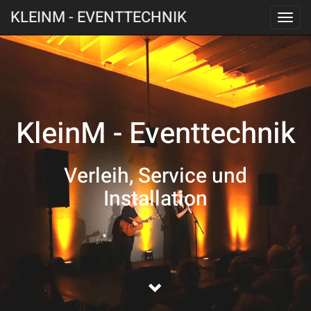
KLEINM - EVENTTECHNIK
PRIMARY
Skip
MENU
to
content
KleinM - Eventtechnik
Verleih, Service und
Installation